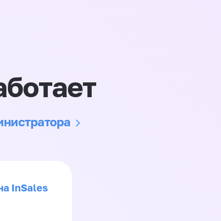
аботает
министратора
на InSales