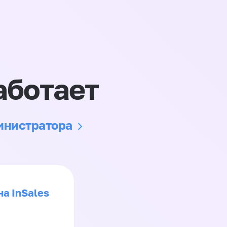
аботает
министратора
на InSales