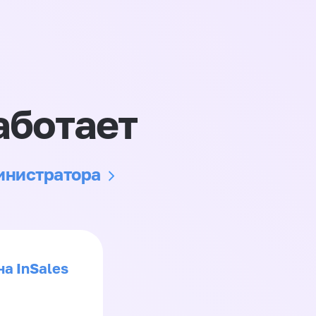
аботает
министратора
на InSales